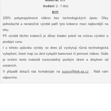
Materiál:
BCF
Dodání:
2 - 7 dnů
BCF:
100% polypropylenové vlákno bez technologických úprav. Díky
jednoduché a nenáročné výrobě patří tyto koberce mezi nejlevnější na
trhu.
Při výrobě těchto koberců je důraz kladen právě na nízkou výrobní a
prodejní cenu.
I u tohoto způsobu výroby se dnes již vyskytují různá technologická
vylepšení, které mají za úkol vylepšit barevnost či jemnost vláken. Stále
je ovšem tento materiál rozeznatelný pouhým okem a dotykem od
ostatních.
V případě dotazů nás kontaktujte na
susice@bnk-as.cz
. Rádi vám
odpovíme.