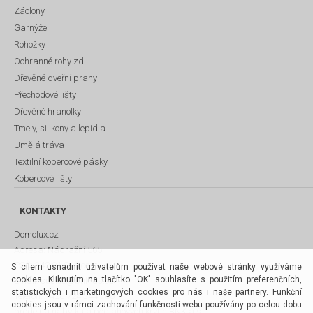
Záclony
Garnýže
Rohožky
Ochranné rohy zdi
Dřevěné dveřní prahy
Přechodové lišty
Dřevěné hranolky
Tmely, silikony a lepidla
Umělá tráva
Textilní kobercové pásky
Kobercové lišty
KONTAKTY
Domolux.cz
Adresa:
Nádražní 565
PSČ:
342 01 Sušice
S cílem usnadnit uživatelům používat naše webové stránky využíváme
cookies. Kliknutím na tlačítko "OK" souhlasíte s použitím preferenčních,
Email:
susice@bnk-as.cz
statistických i marketingových cookies pro nás i naše partnery. Funkční
Telefon:
+420 724 344 788
cookies jsou v rámci zachování funkčnosti webu používány po celou dobu
prodejna nábytku a podlahových krytin BNK a.s.