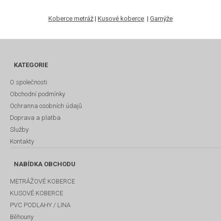
Koberce metráž
|
Kusové koberce
|
Garnýže
KATEGORIE
O společnosti
Obchodní podmínky
Ochranna osobních údajů
Doprava a platba
Služby
Kontakty
NABÍDKA OBCHODU
METRÁŽOVÉ KOBERCE
KUSOVÉ KOBERCE
PVC PODLAHY / LINA
Běhouny