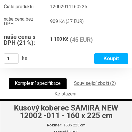
Číslo produktu:
12002011160225
naše cena bez
909 Kč
(37 EUR)
DPH :
naše cena s
1 100 Kč
(45 EUR)
DPH (21 %):
ks
Kompletní specifikace
Související zboží (2)
Ke stažení
Kusový koberec SAMIRA NEW
12002 -011 - 160 x 225 cm
Rozměr:
160 x 225 cm